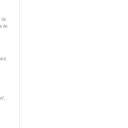
o de
va de
ard,
n”,