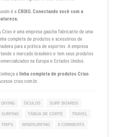
Assim é a
CRIXO. Conectando você com a
natureza.
A Crixo é uma empresa gaúcha fabricante de uma
linha completa de produtos e acessórios de
madeira para a prática de esportes. A empresa
atende o mercado brasileiro e tem seus produtos
comercializados na Europa e Estados Unidos.
Conheça a
linha completa de produtos Crixo
.
Acesse
crixo.com.br
.
DIVING
ÓCULOS
SURF BOARDS
SURFING
TÁBUA DE CORTE
TRAVEL
TRIPS
WINDSURFING
0 COMMENTS