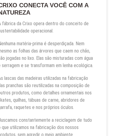
CRIXO CONECTA VOCÊ COM A
NATUREZA
A fábrica da Crixo opera dentro do conceito de
sustentabilidade operacional.
Nenhuma matéria-prima é desperdiçada. Nem
mesmo as folhas das árvores que caem no chão,
são jogadas no lixo. Elas são misturadas com água
e serragem e se transformam em lenha ecológica.
As lascas das madeiras utilizadas na fabricação
das pranchas são reutilizadas na composição de
outros produtos, como detalhes ornamentais nos
skates, quilhas, tábuas de carne, abridores de
garrafa, raquetes e nos próprios óculos.
Buscamos constantemente a reciclagem de tudo
o que utilizamos na fabricação dos nossos
produtos, sem agredir o meio ambiente.