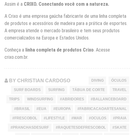
Assim é a
CRIXO. Conectando você com a natureza.
A Crixo é uma empresa gaúcha fabricante de uma linha completa
de produtos e acessórios de madeira para a prática de esportes.
A empresa atende o mercado brasileiro e tem seus produtos
comercializados na Europa e Estados Unidos.
Conheça a
linha completa de produtos Crixo
. Acesse
crixo.com.br
.
BY CHRISTIAN CARDOSO
DIVING
ÓCULOS
SURF BOARDS
SURFING
TÁBUA DE CORTE
TRAVEL
TRIPS
WINDSURFING
#ABRIDORES
#BALLANCEBOARD
#BRASIL
#EUA
#EUROPA
#FABRICACAOARTESANAL
#FRESCOBOL
#LIFESTYLE
#MAR
#OCULOS
#PRAIA
#PRANCHASDESURF
#RAQUETESDEFRESCOBOL
#SKATE