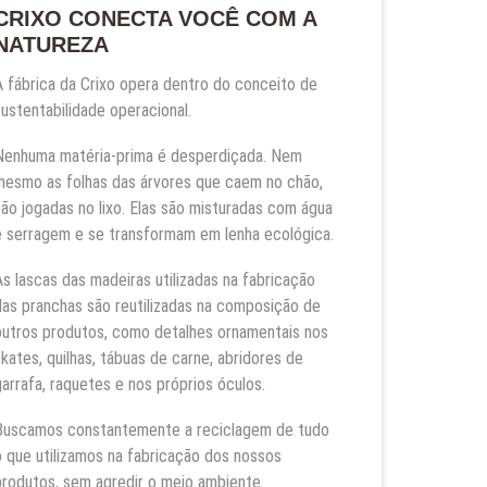
CRIXO CONECTA VOCÊ COM A
NATUREZA
A fábrica da Crixo opera dentro do conceito de
sustentabilidade operacional.
Nenhuma matéria-prima é desperdiçada. Nem
mesmo as folhas das árvores que caem no chão,
são jogadas no lixo. Elas são misturadas com água
e serragem e se transformam em lenha ecológica.
As lascas das madeiras utilizadas na fabricação
das pranchas são reutilizadas na composição de
outros produtos, como detalhes ornamentais nos
skates, quilhas, tábuas de carne, abridores de
garrafa, raquetes e nos próprios óculos.
Buscamos constantemente a reciclagem de tudo
o que utilizamos na fabricação dos nossos
produtos, sem agredir o meio ambiente.