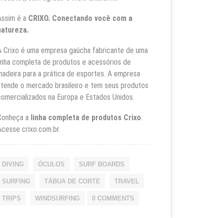
Assim é a
CRIXO. Conectando você com a
natureza.
A Crixo é uma empresa gaúcha fabricante de uma
linha completa de produtos e acessórios de
madeira para a prática de esportes. A empresa
atende o mercado brasileiro e tem seus produtos
comercializados na Europa e Estados Unidos.
Conheça a
linha completa de produtos Crixo
.
Acesse
crixo.com.br
.
DIVING
ÓCULOS
SURF BOARDS
SURFING
TÁBUA DE CORTE
TRAVEL
TRIPS
WINDSURFING
0 COMMENTS