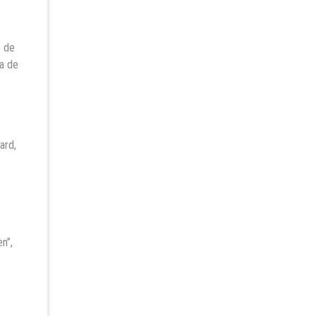
o de
va de
ard,
n”,