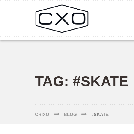
TAG:
#SKATE
CRIXO
BLOG
#SKATE