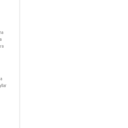
ha
a
ara
ba
llar