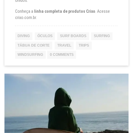
Unidos.
Conheça a
linha completa de produtos Crixo
. Acesse
crixo.com.br
.
DIVING
ÓCULOS
SURF BOARDS
SURFING
TÁBUA DE CORTE
TRAVEL
TRIPS
WINDSURFING
0 COMMENTS