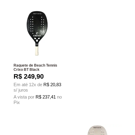
Raquete de Beach Tennis
Crixo BT Black
R$
249,90
Em até 12x de
R$
20,83
s/ juros
A vista por
R$
237,41
no
Pix