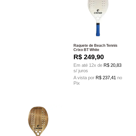
Raquete de Beach Tennis
Crixo BT White
R$
249,90
Em até 12x de
R$
20,83
s/ juros
A vista por
R$
237,41
no
Pix