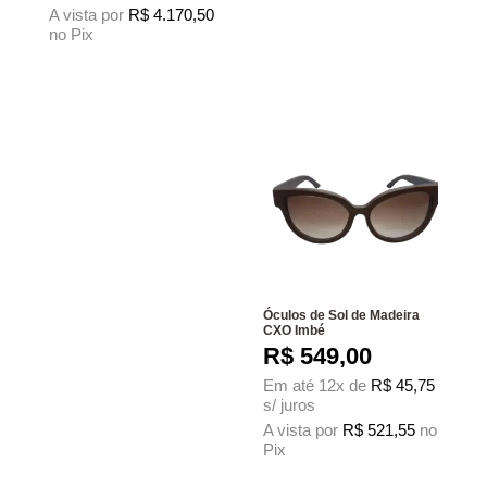
A vista por
R$
4.170,50
no Pix
Este produto tem várias variantes. As opções podem ser escolhidas na página
Óculos de Sol de Madeira
CXO Imbé
R$
549,00
Em até 12x de
R$
45,75
s/ juros
A vista por
R$
521,55
no
Pix
Este produto tem várias variantes. As 