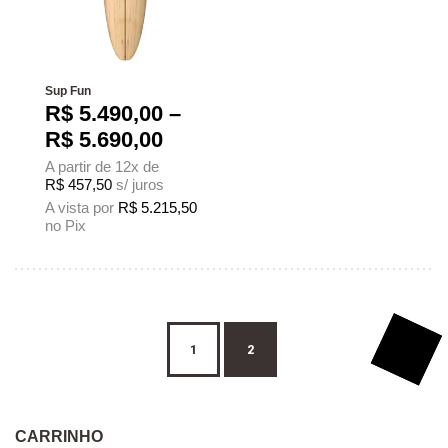
Sup Fun
R$
5.490,00
–
Faixa de preço: R$ 5.490,00
R$
5.690,00
A partir de 12x de
R$
457,50
s/ juros
A vista por
R$
5.215,50
no Pix
Este produto tem várias variantes. As opções podem ser escolhidas na página
→
1
2
CARRINHO