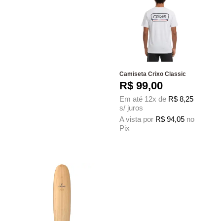
Camiseta Crixo Classic
R$
99,00
Em até 12x de
R$
8,25
s/ juros
A vista por
R$
94,05
no
Pix
Este produto tem várias variantes. As 