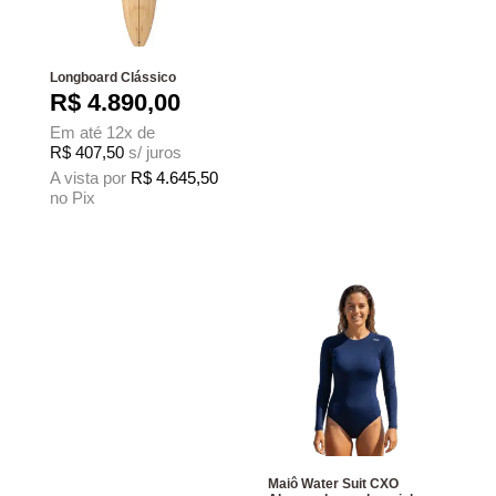
Longboard Clássico
R$
4.890,00
Em até 12x de
R$
407,50
s/ juros
A vista por
R$
4.645,50
no Pix
Este produto tem várias variantes. As opções podem ser escolhidas na página
Maiô Water Suit CXO