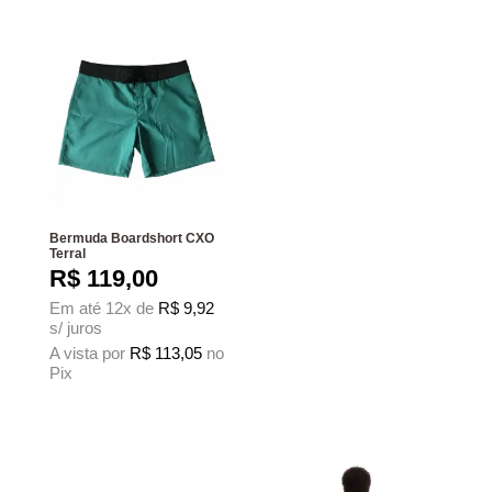
Bermuda Boardshort CXO
Terral
R$
119,00
Em até 12x de
R$
9,92
s/ juros
A vista por
R$
113,05
no
Pix
Este produto tem várias variantes. As opções podem ser escolhidas na página