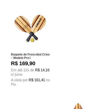
Raquete de Frescobol Crixo
– Modelo Pro I
R$
169,90
Em até 12x de
R$
14,16
s/ juros
A vista por
R$
161,41
no
Pix