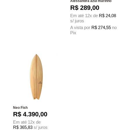
Alessandra azul marinho
R$
289,00
Em até 12x de
R$
24,08
s/ juros
A vista por
R$
274,55
no
Pix
Este produto tem várias variantes. As 
Neo Fish
R$
4.390,00
Em até 12x de
R$
365,83
s/ juros