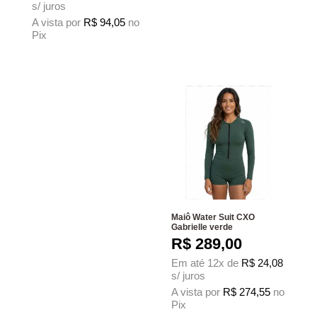
s/ juros
A vista por
R$
94,05
no
Pix
Este produto tem várias variantes. As opções podem ser escolhidas na página
Maiô Water Suit CXO
Gabrielle verde
R$
289,00
Em até 12x de
R$
24,08
s/ juros
A vista por
R$
274,55
no
Pix