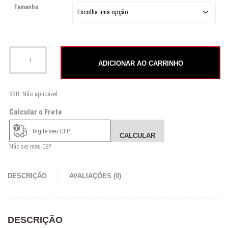
Tamanho
Bermuda Boardshort CXO Terral quantidade
ADICIONAR AO CARRINHO
SKU:
Não aplicável
Calcular o Frete
CALCULAR
Não sei meu CEP
DESCRIÇÃO
AVALIAÇÕES (0)
DESCRIÇÃO