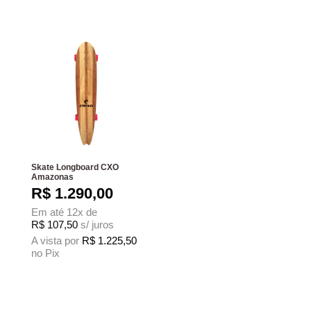
Este produto tem várias variantes. As 
Skate Longboard CXO
Amazonas
R$
1.290,00
Em até 12x de
R$
107,50
s/ juros
A vista por
R$
1.225,50
no Pix