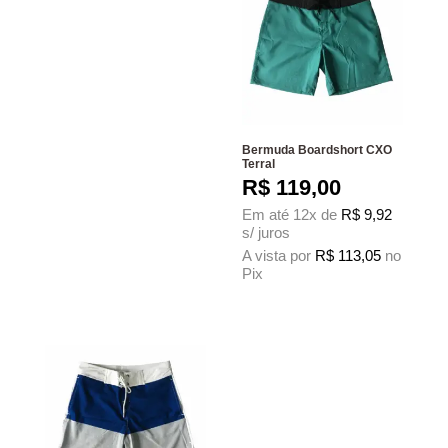
Bermuda Boardshort CXO
Terral
R$
119,00
Em até 12x de
R$
9,92
s/ juros
A vista por
R$
113,05
no
Pix
Este produto tem várias variantes. As 