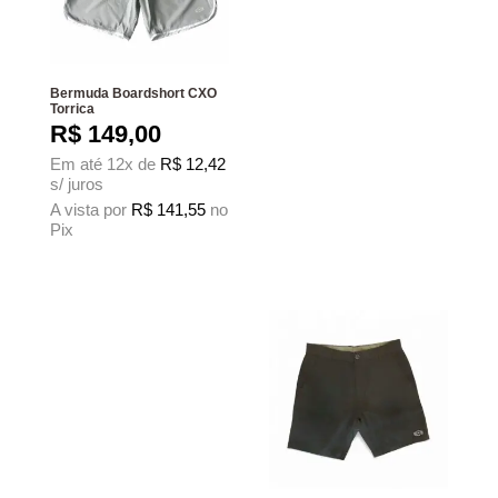
Bermuda Boardshort CXO
Torrica
R$
149,00
Em até 12x de
R$
12,42
s/ juros
A vista por
R$
141,55
no
Pix
Este produto tem várias variantes. As opções podem ser escolhidas na página