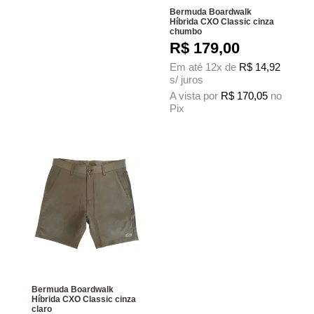
Bermuda Boardwalk
Híbrida CXO Classic cinza
chumbo
R$
179,00
Em até 12x de
R$
14,92
s/ juros
A vista por
R$
170,05
no
Pix
Este produto tem várias variantes. As 
Bermuda Boardwalk
Híbrida CXO Classic cinza
claro