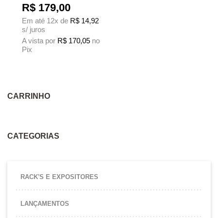
R$
179,00
Em até 12x de
R$
14,92
s/ juros
A vista por
R$
170,05
no
Pix
Este produto tem várias variantes. As opções podem ser escolhidas na página
CARRINHO
CATEGORIAS
RACK'S E EXPOSITORES
LANÇAMENTOS