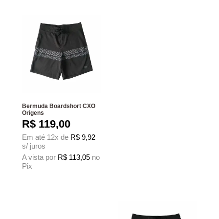
Bermuda Boardshort CXO
Origens
R$
119,00
Em até 12x de
R$
9,92
s/ juros
A vista por
R$
113,05
no
Pix
Este produto tem várias variantes. As opções podem ser escolhidas na página