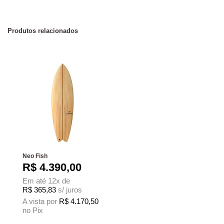
Produtos relacionados
Neo Fish
R$
4.390,00
Em até 12x de
R$
365,83
s/ juros
A vista por
R$
4.170,50
no Pix
Este produto tem várias variantes. As opções podem ser escolhidas na página