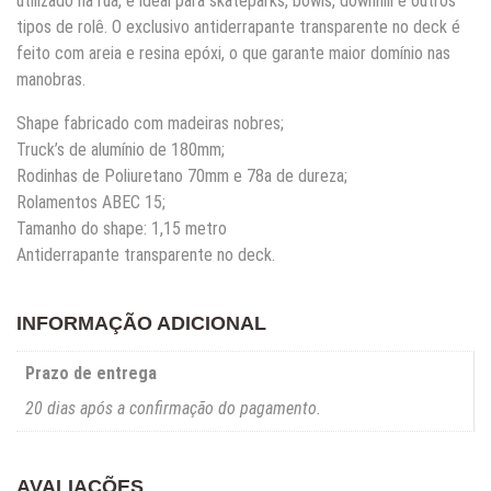
utilizado na rua, é ideal para skateparks, bowls, downhill e outros
tipos de rolê. O exclusivo antiderrapante transparente no deck é
feito com areia e resina epóxi, o que garante maior domínio nas
manobras.
Shape fabricado com madeiras nobres;
Truck’s de alumínio de 180mm;
Rodinhas de Poliuretano 70mm e 78a de dureza;
Rolamentos ABEC 15;
Tamanho do shape: 1,15 metro
Antiderrapante transparente no deck.
INFORMAÇÃO ADICIONAL
Prazo de entrega
20 dias após a confirmação do pagamento.
AVALIAÇÕES