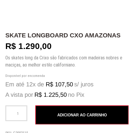
SKATE LONGBOARD CXO AMAZONAS
R$
1.290,00
Os skates long da Crixo são fabricados com madeiras nobres e
maciças, ao melhor estilo californiano.
Disponível por encomenda
Em até 12x de
R$
107,50
s/ juros
A vista por
R$
1.225,50
no Pix
Skate Longboard CXO Amazonas quantidade
ADICIONAR AO CARRINHO
SKU:
C2002115