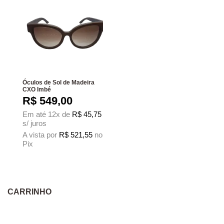
Óculos de Sol de Madeira
CXO Imbé
R$
549,00
Em até 12x de
R$
45,75
s/ juros
A vista por
R$
521,55
no
Pix
Este produto tem várias variantes. As opções podem ser escolhidas na página
CARRINHO