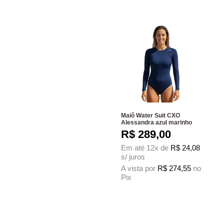
Maiô Water Suit CXO
Alessandra azul marinho
R$
289,00
Em até 12x de
R$
24,08
s/ juros
A vista por
R$
274,55
no
Pix
Este produto tem várias variantes. As 