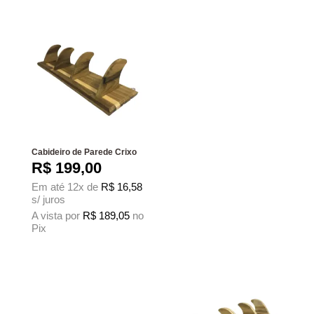
Cabideiro de Parede Crixo
R$
199,00
Em até 12x de
R$
16,58
s/ juros
A vista por
R$
189,05
no
Pix