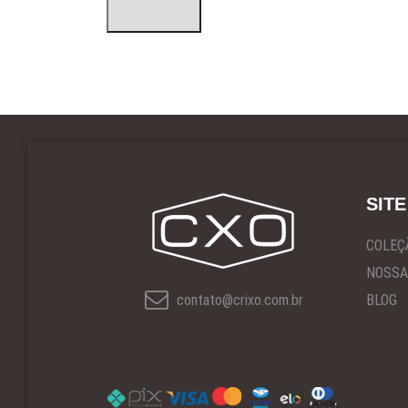
SITE
COLEÇ
NOSSA
contato@crixo.com.br
BLOG