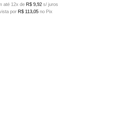
 até 12x de
R$
9,92
s/ juros
vista por
R$
113,05
no Pix