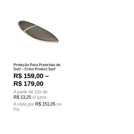
Proteção Para Pranchas de
Surf – Crixo Protect Surf
R$
159,00
–
Faixa de preço: R$ 159,00 at
R$
179,00
A partir de 12x de
R$
13,25
s/ juros
A vista por
R$
151,05
no
Pix
Este produto tem várias variantes. As opções podem ser escolhidas na página