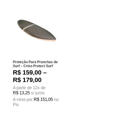
Proteção Para Pranchas de
Surf – Crixo Protect Surf
R$
159,00
–
Faixa de preço: R$ 159,00 at
R$
179,00
A partir de 12x de
R$
13,25
s/ juros
A vista por
R$
151,05
no
Pix
Este produto tem várias variantes. As opções podem ser escolhidas na página