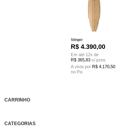
Stinger
R$
4.390,00
Em até 12x de
R$
365,83
s/ juros
A vista por
R$
4.170,50
no Pix
Este produto tem várias variantes. As 
CARRINHO
CATEGORIAS