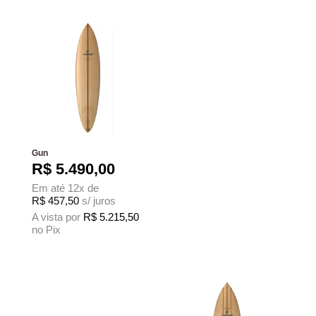
Gun
R$
5.490,00
Em até 12x de
R$
457,50
s/ juros
A vista por
R$
5.215,50
no Pix
Este produto tem várias variantes. As opções podem ser escolhidas na página