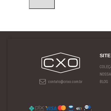
SITE
COLEÇ
NOSSA
contato@crixo.com.br
BLOG