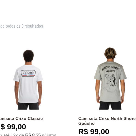
do todos os 3 resultados
miseta Crixo Classic
Camiseta Crixo North Shore
Gaúcho
$
99,00
R$
99,00
 até 12x de
R$
8,25
s/ juros