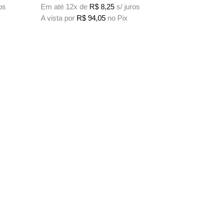
os
Em até 12x de
R$
8,25
s/ juros
A vista por
R$
94,05
no Pix
 produto
s. As opções podem ser escolhidas na página do produto
Este produto tem várias variantes. As opções podem ser escolh