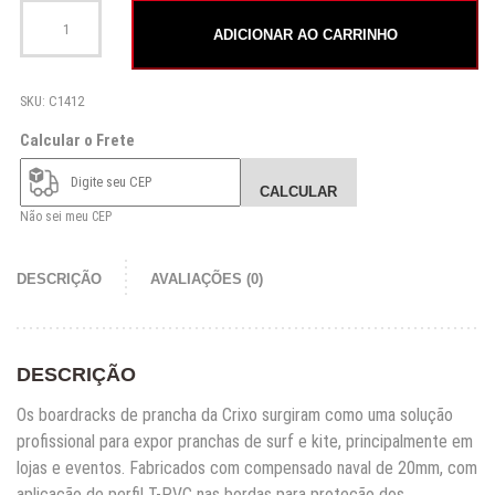
Boardrack Crixo Expositor de Prancha de Surf e Kite quantidade
ADICIONAR AO CARRINHO
SKU:
C1412
Calcular o Frete
CALCULAR
Não sei meu CEP
DESCRIÇÃO
AVALIAÇÕES (0)
DESCRIÇÃO
Os boardracks de prancha da Crixo surgiram como uma solução
profissional para expor pranchas de surf e kite, principalmente em
lojas e eventos. Fabricados com compensado naval de 20mm, com
aplicação de perfil T-PVC nas bordas para proteção dos