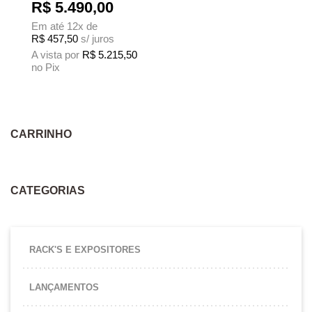
R$
5.490,00
Em até 12x de
R$
457,50
s/ juros
A vista por
R$
5.215,50
no Pix
Este produto tem várias variantes. As opções podem ser escolhidas na página
CARRINHO
CATEGORIAS
RACK'S E EXPOSITORES
LANÇAMENTOS