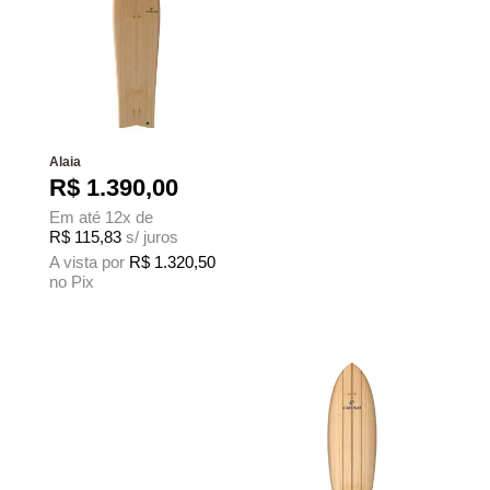
Alaia
R$
1.390,00
Em até 12x de
R$
115,83
s/ juros
A vista por
R$
1.320,50
no Pix
Este produto tem várias variantes. As opções podem ser escolhidas na página