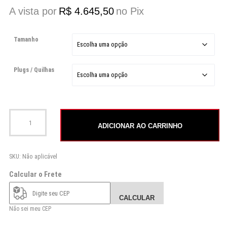
A vista por
R$
4.645,50
no Pix
Tamanho
Plugs / Quilhas
Longboard Noserider quantidade
ADICIONAR AO CARRINHO
SKU:
Não aplicável
Calcular o Frete
CALCULAR
Não sei meu CEP