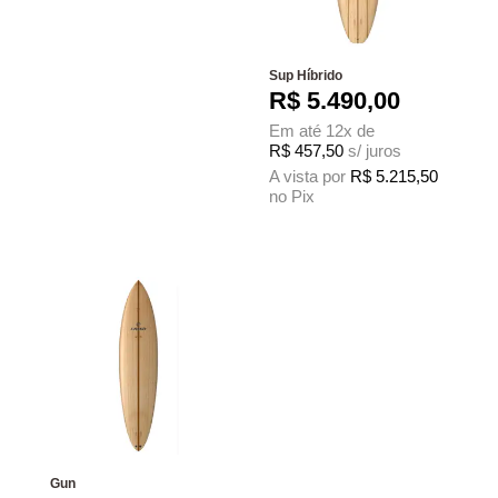
Sup Híbrido
R$
5.490,00
Em até 12x de
R$
457,50
s/ juros
A vista por
R$
5.215,50
no Pix
Este produto tem várias variantes. As 
Gun