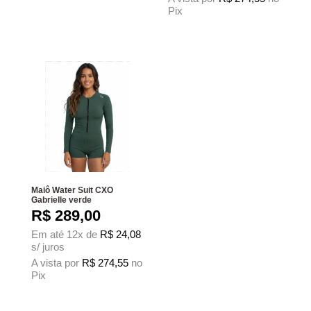
Pix
Este produto tem várias variantes. As 
Maiô Water Suit CXO
Gabrielle verde
R$
289,00
Em até 12x de
R$
24,08
s/ juros
A vista por
R$
274,55
no
Pix
Este produto tem várias variantes. As opções podem ser escolhidas na página