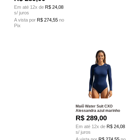
Em até 12x de
R$
24,08
s/ juros
A vista por
R$
274,55
no
Pix
Este produto tem várias variantes. As opções podem ser escolhidas na página
Maiô Water Suit CXO
Alessandra azul marinho
R$
289,00
Em até 12x de
R$
24,08
s/ juros
A vista por
R$
274,55
no