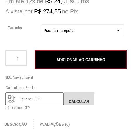
Em até 12x de
R$
24,08
s/ juros
A vista por
R$
274,55
no Pix
Tamanho
Maiô Water Suit CXO Alessandra laranja quantidade
ADICIONAR AO CARRINHO
SKU:
Não aplicável
Calcular o Frete
CALCULAR
Não sei meu CEP
DESCRIÇÃO
AVALIAÇÕES (0)