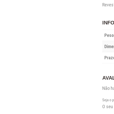
Reves
INF
Peso
Dime
Praz
AVA
Não há
Seja o 
O seu 