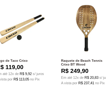
go de Taco Crixo
Raquete de Beach Tennis
Crixo BT Wood
$
119,00
R$
249,90
 até 12x de
R$
9,92
s/ juros
Em até 12x de
R$
20,83
s/ j
vista por
R$
113,05
no Pix
A vista por
R$
237,41
no Pix