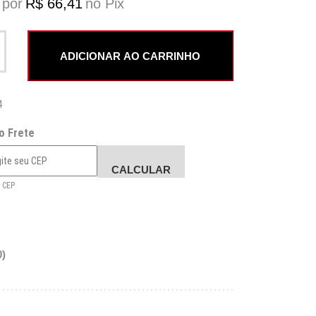
 por
R$
66,41
no Pix
 Frescobol Crixo - Modelo Open quantidade
ADICIONAR AO CARRINHO
4
 o Frete
CALCULAR
 CEP
)