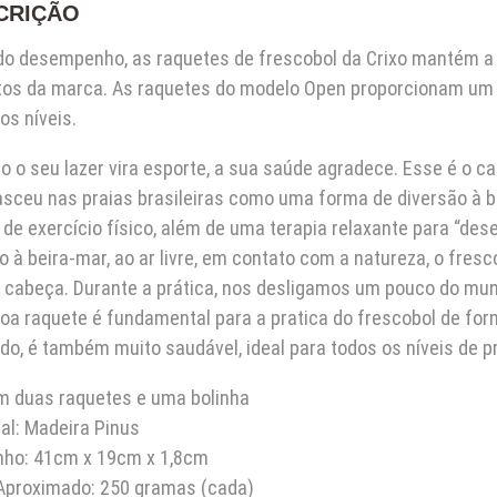
CRIÇÃO
do desempenho, as raquetes de frescobol da Crixo mantém a 
tos da marca. As raquetes do modelo Open proporcionam um jo
os níveis.
 o seu lazer vira esporte, a sua saúde agradece. Esse é o ca
asceu nas praias brasileiras como uma forma de diversão à 
de exercício físico, além de uma terapia relaxante para “dese
 à beira-mar, ao ar livre, em contato com a natureza, o fre
 cabeça. Durante a prática, nos desligamos um pouco do mund
oa raquete é fundamental para a pratica do frescobol de fo
ido, é também muito saudável, ideal para todos os níveis de p
om duas raquetes e uma bolinha
al: Madeira Pinus
ho: 41cm x 19cm x 1,8cm
Aproximado: 250 gramas (cada)