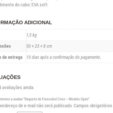
timento do cabo: EVA soft
ORMAÇÃO ADICIONAL
1,5 kg
nsões
50 × 23 × 8 cm
o de entrega
10 dias após a confirmação do pagamento.
LIAÇÕES
 avaliações ainda.
primeiro a avaliar “Raquete de Frescobol Crixo – Modelo Open”
endereço de e-mail não será publicado.
Campos obrigatório