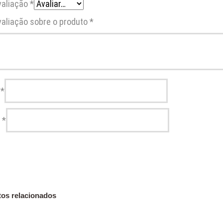
valiação
*
valiação sobre o produto
*
e
*
l
*
os relacionados