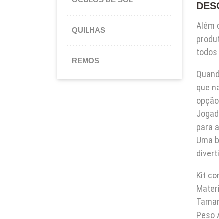
DES
Além 
QUILHAS
produ
todos 
REMOS
Quando
que n
opção 
Jogado
para a
Uma b
divert
Kit c
Materi
Taman
Peso 