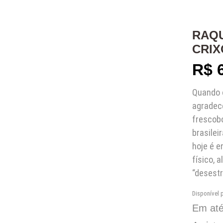
RAQ
CRIX
R$
6
Quando o
agradece
frescobo
brasilei
hoje é 
físico, 
“desestr
Disponível
Em at