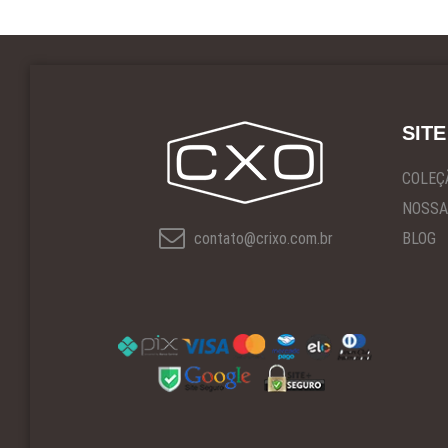
SITE
COLEÇ
NOSSA
contato@crixo.com.br
BLOG