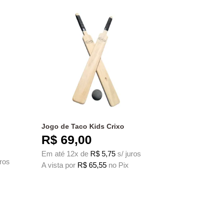
Jogo de Taco Kids Crixo
R$
69,00
Em até 12x de
R$
5,75
s/ juros
uros
A vista por
R$
65,55
no Pix