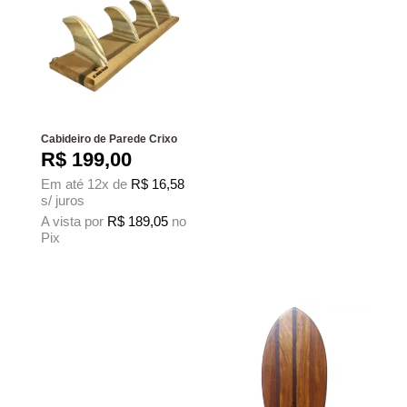
Cabideiro de Parede Crixo
R$
199,00
Em até 12x de
R$
16,58
s/ juros
A vista por
R$
189,05
no
Pix