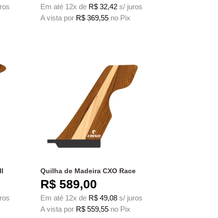
uros
Em até 12x de
R$
32,42
s/ juros
A vista por
R$
369,55
no Pix
 produto
s. As opções podem ser escolhidas na página do produto
Este produto tem várias variantes. As opções podem ser escolh
I
Quilha de Madeira CXO Race
R$
589,00
uros
Em até 12x de
R$
49,08
s/ juros
A vista por
R$
559,55
no Pix