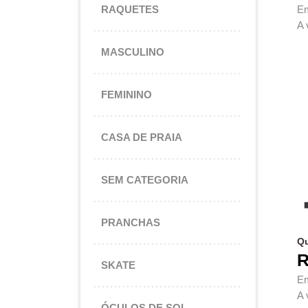
Em
RAQUETES
A 
Es
MASCULINO
FEMININO
CASA DE PRAIA
SEM CATEGORIA
PRANCHAS
Qu
R
SKATE
Em
A 
ÓCULOS DE SOL