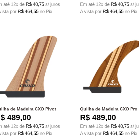
 até 12x de
R$
40,75
s/ juros
Em até 12x de
R$
40,75
s/ j
vista por
R$
464,55
no Pix
A vista por
R$
464,55
no Pix
te produto tem várias variantes. As opções podem ser escolhidas na página do
Este produto tem várias variante
ilha de Madeira CXO Pivot
Quilha de Madeira CXO Pro I
$
489,00
R$
489,00
 até 12x de
R$
40,75
s/ juros
Em até 12x de
R$
40,75
s/ j
vista por
R$
464,55
no Pix
A vista por
R$
464,55
no Pix