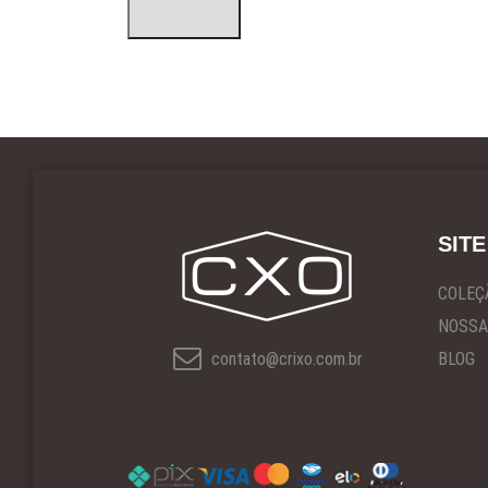
SITE
COLEÇ
NOSSA
contato@crixo.com.br
BLOG