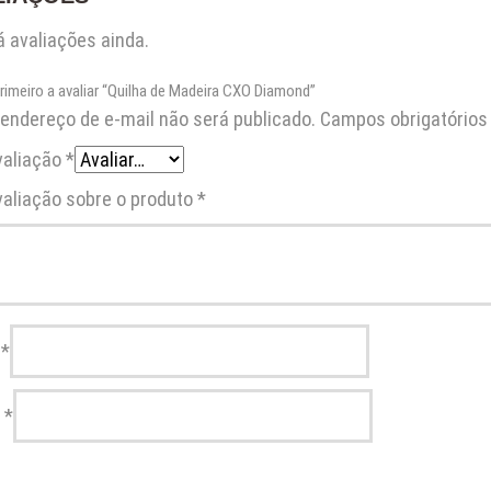
 avaliações ainda.
primeiro a avaliar “Quilha de Madeira CXO Diamond”
endereço de e-mail não será publicado.
Campos obrigatório
valiação
*
valiação sobre o produto
*
e
*
l
*