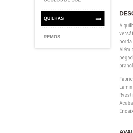
DES
QUILHAS
A quil
versá
REMOS
borda
Além d
pegada
pranc
Fabri
Lamin
Rvesti
Acaba
Encaix
AVA