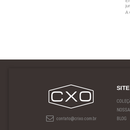
Em
ju
A 
Es
SITE
COLEÇ
NOSSA
contato@crixo.com.br
BLOG