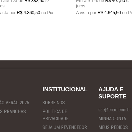
 até 12x de
R$
382,50
s/
Em até 12x de
R$
407,50
s/
ros
juros
vista por
R$
4.360,50
no Pix
A vista por
R$
4.645,50
no P
te produto tem várias variantes. As opções podem ser escolhidas na página do
Este produto tem várias variante
INSTITUCIONAL
AJUDA E
SUPORTE
ÃO VERÃO 2026
SOBRE NÓS
sac@crixo.com.br
S PRANCHAS
POLÍTICA DE
PRIVACIDADE
MINHA CONTA
SEJA UM REVENDEDOR
MEUS PEDIDOS