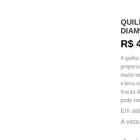
QUIL
DIA
R$
4
A quilh
proporci
muito v
e bico,
trocas d
pode se
Em at
A vista