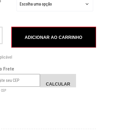
o
Madeira CXO Diamond quantidade
ADICIONAR AO CARRINHO
plicável
 o Frete
CALCULAR
 CEP