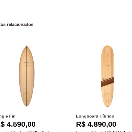
os relacionados
ngle Fin
Longboard Híbrido
$
4.590,00
R$
4.890,00