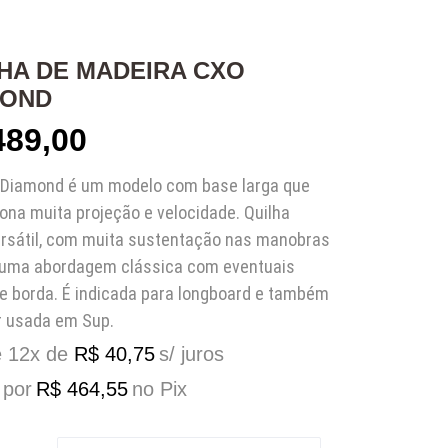
HA DE MADEIRA CXO
MOND
89,00
a Diamond é um modelo com base larga que
ona muita projeção e velocidade. Quilha
ersátil, com muita sustentação nas manobras
 numa abordagem clássica com eventuais
e borda. É indicada para longboard e também
r usada em Sup.
é 12x de
R$
40,75
s/ juros
 por
R$
464,55
no Pix