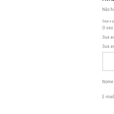
Não há
Seja o 
O seu 
Sua a
Sua a
Nom
E-mai