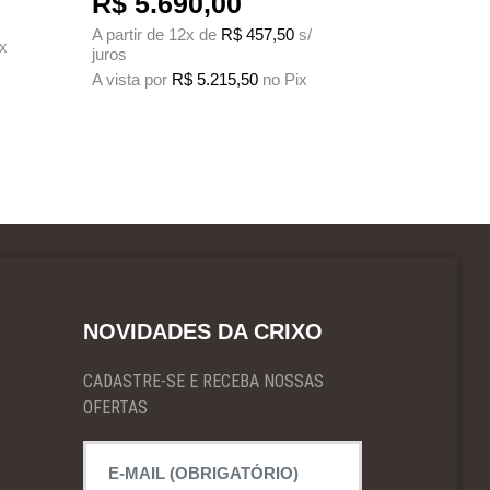
Faixa de preço: R$
R$
5.690,00
A partir de 12x de
R$
457,50
s/
ix
juros
 produto
s. As opções podem ser escolhidas na página do produto
A vista por
R$
5.215,50
no Pix
Este produto tem várias variantes. As opções podem ser escolh
NOVIDADES DA CRIXO
CADASTRE-SE E RECEBA NOSSAS
OFERTAS