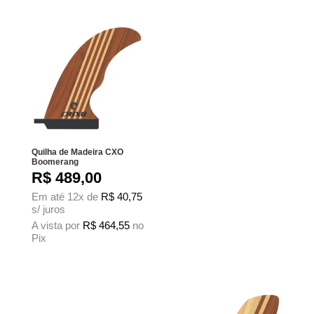
Quilha de Madeira CXO
Boomerang
R$
489,00
Em até 12x de
R$
40,75
s/ juros
A vista por
R$
464,55
no
Pix
Este produto tem várias variantes. As opções podem ser escolhidas na página