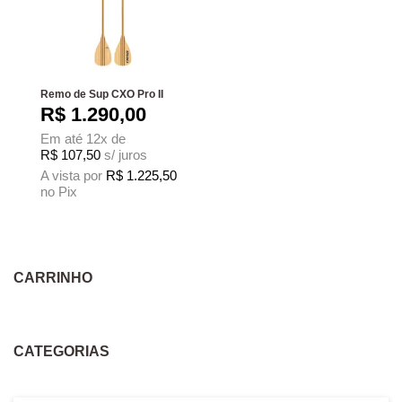
Remo de Sup CXO Pro II
R$
1.290,00
Em até 12x de
R$
107,50
s/ juros
A vista por
R$
1.225,50
no Pix
Este produto tem várias variantes. As opções podem ser escolhidas na página
CARRINHO
CATEGORIAS