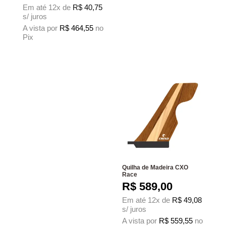
Em até 12x de
R$
40,75
s/ juros
A vista por
R$
464,55
no
Pix
Este produto tem várias variantes. As opções podem ser escolhidas na página
Quilha de Madeira CXO
Race
R$
589,00
Em até 12x de
R$
49,08
s/ juros
A vista por
R$
559,55
no