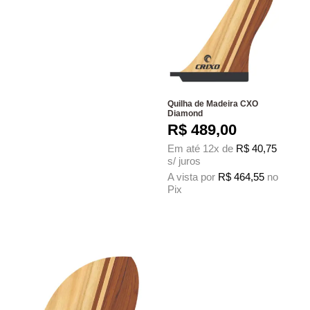
Quilha de Madeira CXO
Diamond
R$
489,00
Em até 12x de
R$
40,75
s/ juros
A vista por
R$
464,55
no
Pix
Este produto tem várias variantes. As 