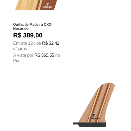
Quilha de Madeira CXO
Noserider
R$
389,00
Em até 12x de
R$
32,42
s/ juros
A vista por
R$
369,55
no
Pix
Este produto tem várias variantes. As opções podem ser escolhidas na página