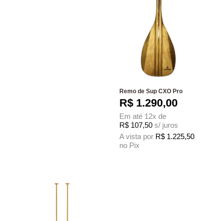
Remo de Sup CXO Pro
R$
1.290,00
Em até 12x de
R$
107,50
s/ juros
A vista por
R$
1.225,50
no Pix
Este produto tem várias variantes. As 