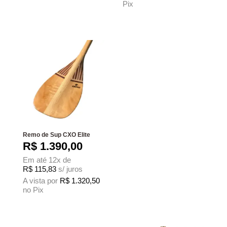
Pix
Este produto tem várias variantes. As 
Remo de Sup CXO Elite
R$
1.390,00
Em até 12x de
R$
115,83
s/ juros
A vista por
R$
1.320,50
no Pix
Este produto tem várias variantes. As opções podem ser escolhidas na página