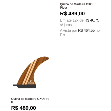
Quilha de Madeira CXO
Pivot
R$
489,00
Em até 12x de
R$
40,75
s/ juros
A vista por
R$
464,55
no
Pix
Este produto tem várias variantes. As 
Quilha de Madeira CXO Pro
II
R$
489,00