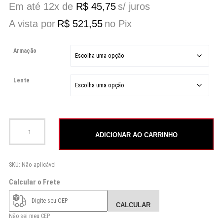
Em até 12x de
R$
45,75
s/ juros
A vista por
R$
521,55
no Pix
Armação
Lente
Óculos de Sol de Madeira CXO Embaú quantidade
ADICIONAR AO CARRINHO
SKU:
Não aplicável
Calcular o Frete
CALCULAR
Não sei meu CEP