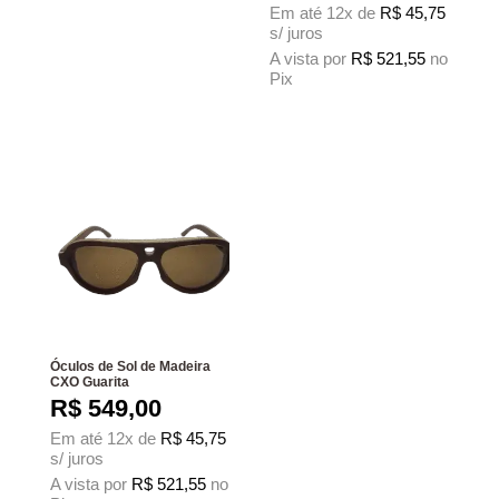
Em até 12x de
R$
45,75
s/ juros
A vista por
R$
521,55
no
Pix
Este produto tem várias variantes. As 
Óculos de Sol de Madeira
CXO Guarita
R$
549,00
Em até 12x de
R$
45,75
s/ juros
A vista por
R$
521,55
no