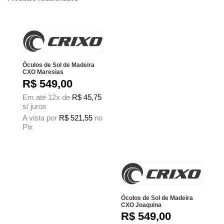
Óculos de Sol de Madeira
CXO Maresias
R$
549,00
Em até 12x de
R$
45,75
s/ juros
A vista por
R$
521,55
no
Pix
Este produto tem várias variantes. As opções podem ser escolhidas na página
Óculos de Sol de Madeira
CXO Joaquina
R$
549,00