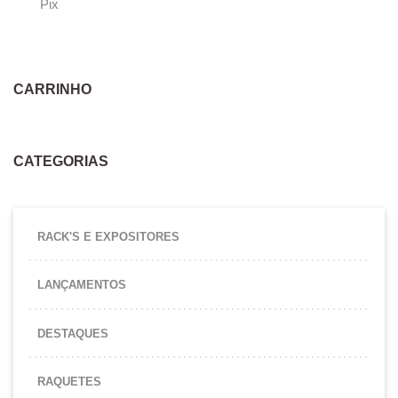
Pix
Este produto tem várias variantes. As opções podem ser escolhidas na página
CARRINHO
CATEGORIAS
RACK'S E EXPOSITORES
LANÇAMENTOS
DESTAQUES
RAQUETES