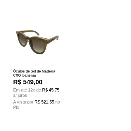
Este produto tem várias variantes. As 
Óculos de Sol de Madeira
CXO Ipanema
R$
549,00
Em até 12x de
R$
45,75
s/ juros
A vista por
R$
521,55
no
Pix
Este produto tem várias variantes. As opções podem ser escolhidas na página