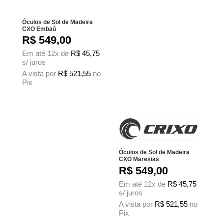
Óculos de Sol de Madeira
CXO Embaú
R$
549,00
Em até 12x de
R$
45,75
s/ juros
A vista por
R$
521,55
no
Pix
Este produto tem várias variantes. As opções podem ser escolhidas na página
Óculos de Sol de Madeira
CXO Maresias
R$
549,00
Em até 12x de
R$
45,75
s/ juros
A vista por
R$
521,55
no
Pix