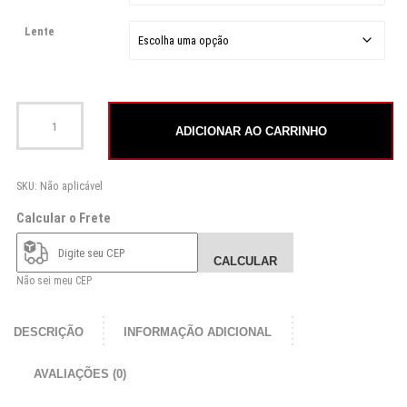
Lente
Óculos de Sol de Madeira CXO Joaquina quantidade
ADICIONAR AO CARRINHO
SKU:
Não aplicável
Calcular o Frete
CALCULAR
Não sei meu CEP
DESCRIÇÃO
INFORMAÇÃO ADICIONAL
AVALIAÇÕES (0)