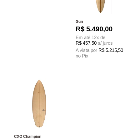
Gun
R$
5.490,00
Em até 12x de
R$
457,50
s/ juros
A vista por
R$
5.215,50
no Pix
Este produto tem várias variantes. As 
CXO Champion