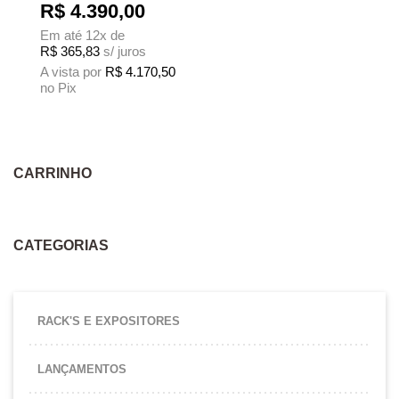
R$
4.390,00
Em até 12x de
R$
365,83
s/ juros
A vista por
R$
4.170,50
no Pix
Este produto tem várias variantes. As opções podem ser escolhidas na página
CARRINHO
CATEGORIAS
RACK'S E EXPOSITORES
LANÇAMENTOS