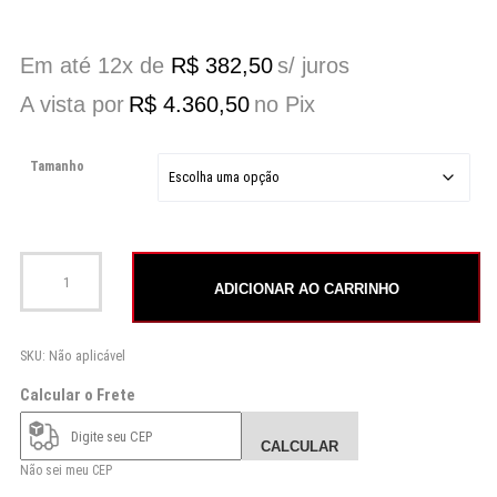
Em até 12x de
R$
382,50
s/ juros
A vista por
R$
4.360,50
no Pix
Tamanho
Summer Fish quantidade
ADICIONAR AO CARRINHO
SKU:
Não aplicável
Calcular o Frete
CALCULAR
Não sei meu CEP