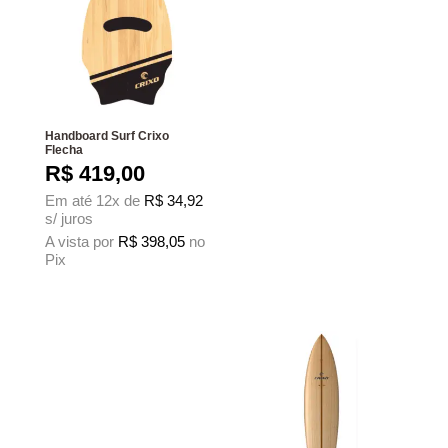
Handboard Surf Crixo
Flecha
R$
419,00
Em até 12x de
R$
34,92
s/ juros
A vista por
R$
398,05
no
Pix